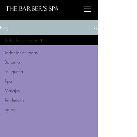
Blog
Todas las entradas
Todas las entradas
Barbería
Peluquería
Spa
Masajes
Tendencias
Barba