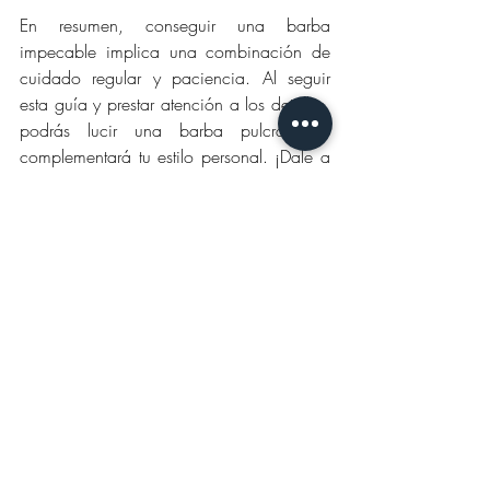
En resumen, conseguir una barba 
impecable implica una combinación de 
cuidado regular y paciencia. Al seguir 
esta guía y prestar atención a los detalles, 
podrás lucir una barba pulcra que 
complementará tu estilo personal. ¡Dale a 
tu vello facial el cuidado que se merece y 
presume de una barba impecable en 
cualquier ocasión! 
En 
The Barber's Spa
, no escatimamos en 
detalles. Nuestros protocolos de barbería 
son los más completos, porque sabemos 
que tu estilo es tu firma personal. Ven y 
descubre la diferencia del cuidado de 
expertos.