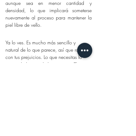
aunque sea en menor cantidad y 
densidad, lo que implicará someterse 
nuevamente al proceso para mantener la 
piel libre de vello.
Ya lo ves. Es mucho más sencillo y 
natural de lo que parece, así que rompe 
con tus prejuicios. Lo que necesitas lo 
tienes al alcance de la mano, en The 
Barber´s Spa.
Entradas recientes
Ver todo