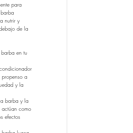
mente para 
 barba 
 nutrir y 
 debajo de la 
 barba en tu 
acondicionador 
s propenso a 
uedad y la 
la barba y la 
la actúan como 
s efectos 
a barba luzca 