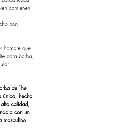
ién contienen 
echo con 
er hombre que 
ite para barba, 
ular.
barba de The 
a única, hecha 
 alta calidad, 
ándola con un 
a masculino 