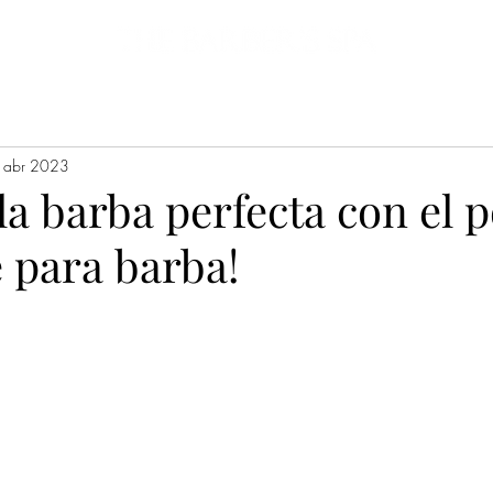
Promociones
Clientes
Sucursales
Blog
Encuesta online
Servi
 abr 2023
a barba perfecta con el 
e para barba!