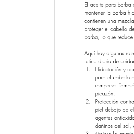
El aceite para barba 
mantener la barba hid
contienen una mezcla 
proteger el cabello d
barba, lo que reduce
Aquí hay algunas razo
rutina diaria de cuid
Hidratación y ac
para el cabello 
romperse. Tambié
picazón.
Protección contr
piel debajo de e
agentes antioxida
dañinos del sol, 
Mejora la aparie