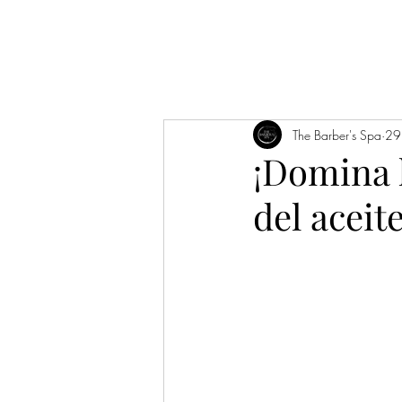
Inicio
12 años
Noticias/
The Barber's Spa
29
¡Domina l
del aceit