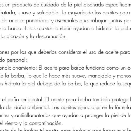
es un producto de cuidado de la piel diseñado específica
ratada, suave y saludable. La mayoría de los aceites para
de aceites portadores y esenciales que trabajan juntos para
e la barba. Estos aceites también ayudan a hidratar la piel
 la picazón y la descamación.
nes por las que deberías considerar el uso de aceite para
ado personal:
ondicionamiento: El aceite para barba funciona como un 
de la barba, lo que lo hace más suave, manejable y meno
n hidrata la piel debajo de la barba, lo que reduce la seq
a el daño ambiental: El aceite para barba también protege 
lla del daño ambiental. Los aceites esenciales en la fórmu
ntes y antiinflamatorios que ayudan a proteger la piel de lo
el viento y la contaminación.
ncia de la barba: El aceite para barba puede hacer que l