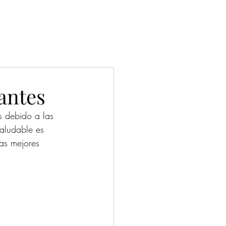
cios empresariales
Contacto
Vacantes
cantes
s debido a las 
saludable es 
as mejores 