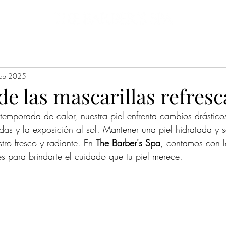
Promociones
Clientes
Sucursales
Blog
Encuesta online
Servi
feb 2025
de las mascarillas refres
temporada de calor, nuestra piel enfrenta cambios drástico
das y la exposición al sol. Mantener una piel hidratada y 
stro fresco y radiante. En 
The Barber's Spa
, contamos con l
es para brindarte el cuidado que tu piel merece.