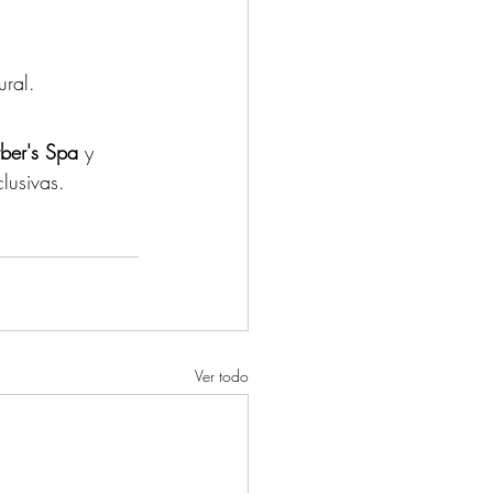
ural.
rber's Spa
 y 
lusivas.
Ver todo