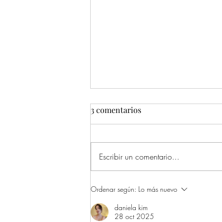
3 comentarios
Escribir un comentario...
Cortes y moda para el verano
Ordenar según:
Lo más nuevo
2026.
daniela kim
28 oct 2025