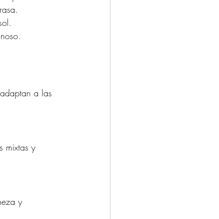
rasa.
sol.
inoso.
 adaptan a las 
s mixtas y 
meza y 