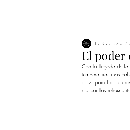
Inicio
12 años
Noticias/
The Barber's Spa
7 
El poder 
Con la llegada de la 
temperaturas más cáli
clave para lucir un ro
mascarillas refrescant