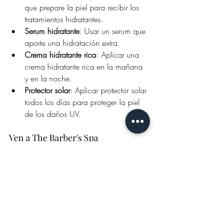
que prepare la piel para recibir los 
tratamientos hidratantes.
Serum hidratante
: Usar un serum que 
aporte una hidratación extra.
Crema hidratante rica
: Aplicar una 
crema hidratante rica en la mañana 
y en la noche.
Protector solar
: Aplicar protector solar 
todos los días para proteger la piel 
de los daños UV.
Ven a The Barber's Spa
En The Barber's Spa, estamos 
comprometidos con la salud y el 
bienestar de tu piel. Nuestros 
especialistas están capacitados para 
evaluar tu piel y recomendar los mejores 
tratamientos y productos para ti. Visítanos 