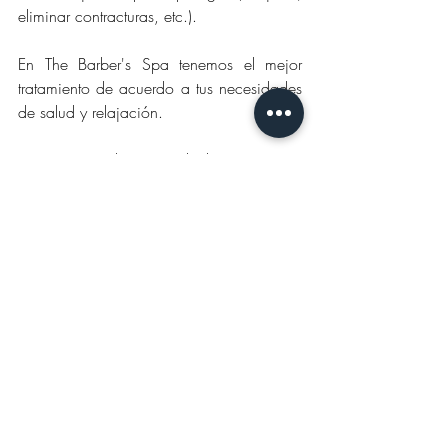
eliminar contracturas, etc.).
En The Barber's Spa tenemos el mejor 
tratamiento de acuerdo a tus necesidades 
de salud y relajación.
Pregunta por el masaje ideal para ti! 
Entradas recientes
Ver todo