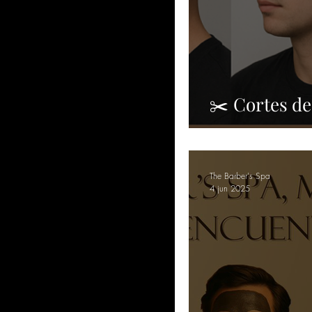
✂️ Cortes de
para este ve
The Barber's Spa
4 jun 2025