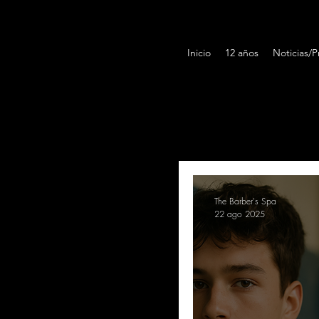
Inicio
12 años
Noticias/
Todas las entradas
Ba
The Barber's Spa
22 ago 2025