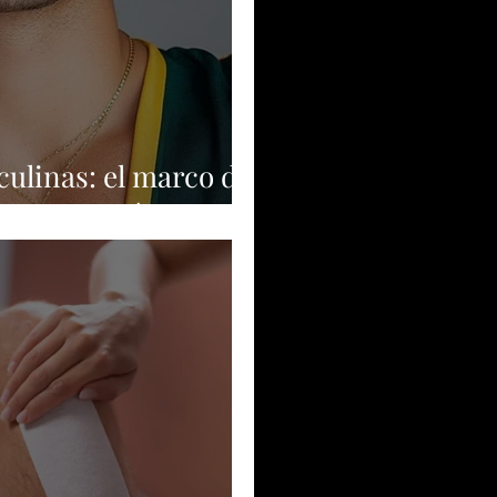
culinas: el marco de
grita “aquí estoy”