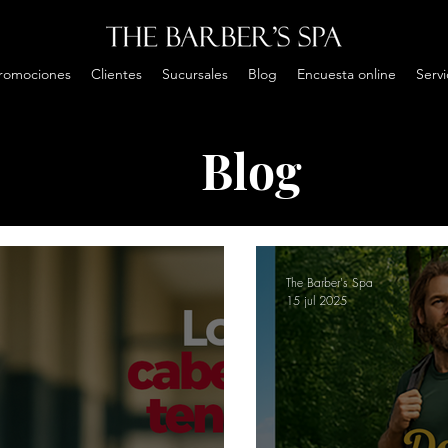
Promociones
Clientes
Sucursales
Blog
Encuesta online
Servi
Blog
rbería
Peluquería
Spa
Masajes
Tendenci
The Barber's Spa
15 jul 2025