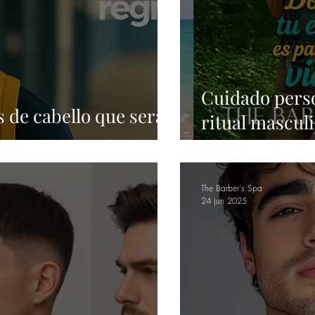
Cuidado perso
s de cabello que serán
ritual masculi
te regreso a clases
sentirte mejo
The Barber's Spa
24 jun 2025