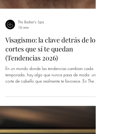
The Barber's Spa
16 ene
Visagismo: la clave detrás de los
cortes que sí te quedan
(Tendencias 2026)
En un mundo donde las tendencias cambian cada
temporada, hay algo que nunca pasa de moda: un
corte de cabello que realmente te favorece. En The
Barber’s Spa, no seguimos tendencias a ciegas. Las
interpretamos, las adaptamos y, sobre todo, las
personalizamos. Por eso, el visagismo se ha convertido
en uno de los pilares de nuestra forma de trabajar… y
en 2026 será más importante que nunca.