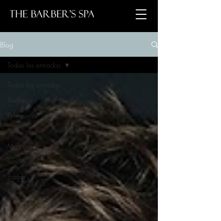
Blog
Todas las entradas
Todas las entradas
Barbería
Peluquería
Spa
Masajes
Tendencias
Barba