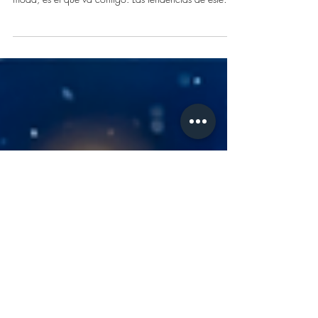
cabello para este 2026
Cada año trae nuevas referencias, pero este 2026
hay algo claro: el corte perfecto no es el que está de
moda, es el que va contigo. Las tendencias de este
año se enfocan en estilos bien trabajados, limpios, con
personalidad y fáciles de adaptar a tu día a día.
Cortes que se ven bien hoy, mañana y dentro de
meses. Aquí te compartimos algunos de los estilos que
marcarán el ritmo este 2026 y que ya están llegando
a nuestras sillas.