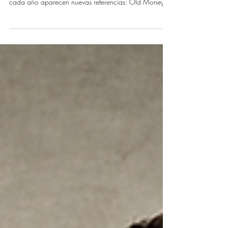
convertir un corte de moda en
una decisión estratégica
Las tendencias cambian cada temporada. Los
nombres se renuevan, los estilos se reinterpretan y
cada año aparecen nuevas referencias: Old Money,
Italian Style, texturizados, capas, acabados más
naturales o más estructurados. Pero la pregunta no es
cuál está de moda, sino cuál funciona para ti. Ahí es
donde la tendencia deja de ser estética y se convierte
en estrategia. No es lo mismo elegir un estilo a los 25
que a los 40. Con el tiempo cambian las
responsabilidades, el cont