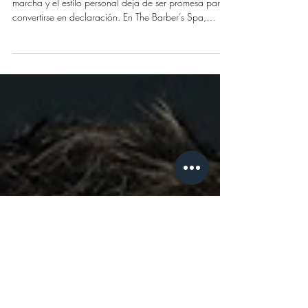
The Barber's Spa
26 ene
Febrero: tendencias en cortes
de cabello
Febrero es un mes clave: el ritmo del año ya está en
marcha y el estilo personal deja de ser promesa para
convertirse en declaración. En The Barber’s Spa,
entendemos el corte de cabello como una extensión
de tu identidad, por eso este mes reunimos las
tendencias que están marcando el pulso del grooming
masculino: cortes con intención, técnica y
personalidad. No se trata de modas pasajeras, sino
de estilos que comunican quién eres y cómo te mueves
en el mundo.