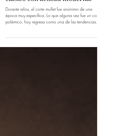
Corte Mullet: El regreso de un
clásico con actitud moderna.
Durante años, el corte mullet fue sinónimo de una
época muy específica. Lo que alguna vez fue un corte
polémico, hoy regresa como una de las tendencias
más fuertes en barbería. Más limpio, más moderno y
con mucha más actitud. El corte mullet moderno se ha
convertido en una de las tendencias más buscadas en
barberías durante los últimos años. Su combinación de
estilo clásico con técnicas actuales lo posiciona como
una opción ideal para hombres que buscan un look
diferente