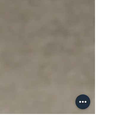
Italian Style, texturizados, capas, acabados más
naturales o más estructurados. Pero la pregunta no es
cuál está de moda, sino cuál funciona para ti. Ahí es
donde la tendencia deja de ser estética y se convierte
en estrategia. No es lo mismo elegir un estilo a los 25
que a los 40. Con el tiempo cambian las
responsabilidades, el cont