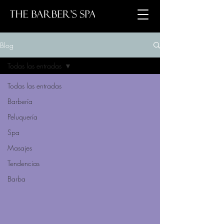
Blog
Todas las entradas
Todas las entradas
Barbería
Peluquería
Spa
Masajes
Tendencias
Barba