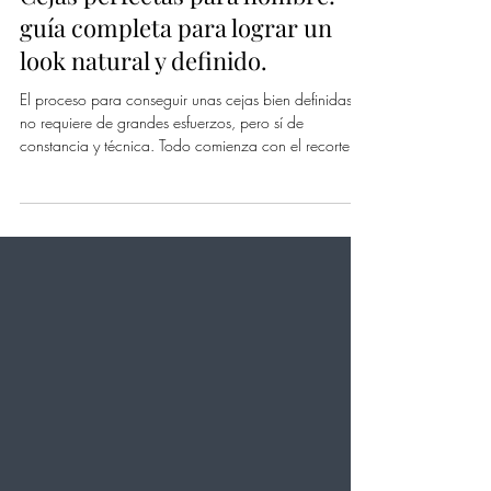
The Barber's Spa
10 abr
Cejas perfectas para hombre:
guía completa para lograr un
look natural y definido.
El proceso para conseguir unas cejas bien definidas
no requiere de grandes esfuerzos, pero sí de
constancia y técnica. Todo comienza con el recorte,
eliminando el exceso de longitud en los vellos para
mantener una apariencia uniforme sin alterar la forma
natural. Posteriormente, el peinado ayuda a ordenar y
dar dirección al crecimiento del vello, logrando un
acabado limpio y natural.