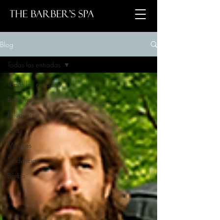
Blog
Todas las entradas
Todas las entradas
Barbería
Peluquería
Spa
Masajes
Tendencias
Barba