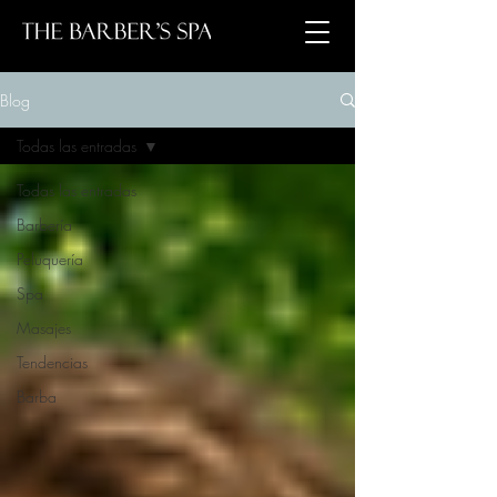
Blog
Todas las entradas
Todas las entradas
Barbería
Peluquería
Spa
Masajes
Tendencias
Barba