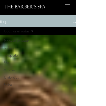
Blog
Todas las entradas
Todas las entradas
Barbería
Peluquería
Spa
Masajes
Tendencias
Barba