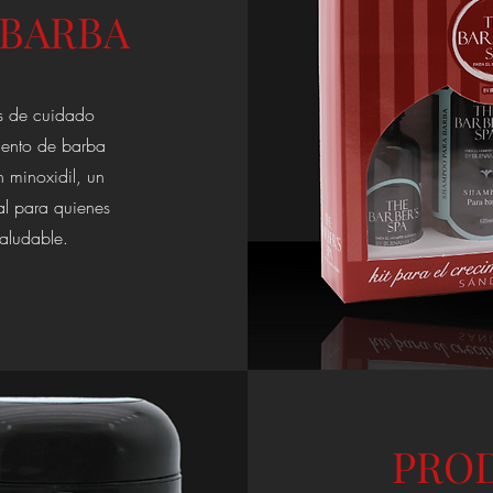
 BARBA
s de cuidado
iento de barba
 minoxidil, un
l para quienes
saludable.
PROD