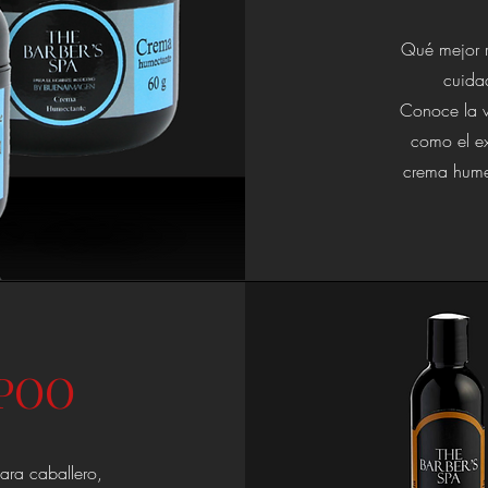
Qué mejor r
cuida
Conoce la v
como el exf
crema humec
MPOO
ara caballero,