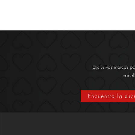
Inicio
12 años
Noticias/
Exclusivas marcas pa
cabell
Encuentra la su