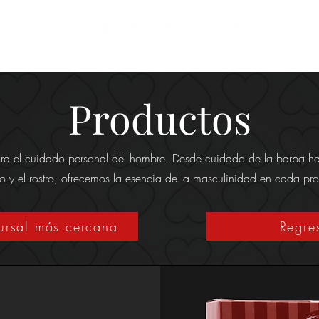
Promociones
Clientes
Sucursales
Blog
Encuesta online
Servi
Productos
ra el cuidado personal del hombre. Desde cuidado de la barba ha
o y el rostro, ofrecemos la esencia de la masculinidad en cada pr
cursal más cercana
Regre