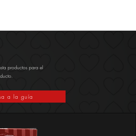
cios empresariales
Contacto
Vacantes
sta productos para el
oducto.
sa a la guía