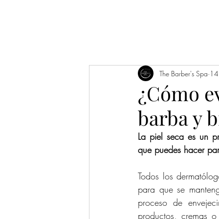
Inicio
12 años
Noticias/
The Barber's Spa
14
¿Cómo evi
barba y b
La piel seca es un p
que puedes hacer par
Todos los dermatólo
para que se mantenga
proceso de envejeci
productos, cremas o 