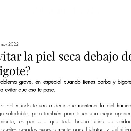
Promociones
Clientes
Sucursales
Blog
Encuesta online
Servi
 nov 2022
tar la piel seca debajo d
igote?
roblema grave, en especial cuando tienes barba y bigote
a evitar que eso te pase
.
gos del mundo te van a decir que 
mantener la piel hume
 saludable, pero también para tener una mejor aparienci
miento, es por esto que toda buena rutina de cuidado
aceites creados especialmente para hidratar, y definitiv