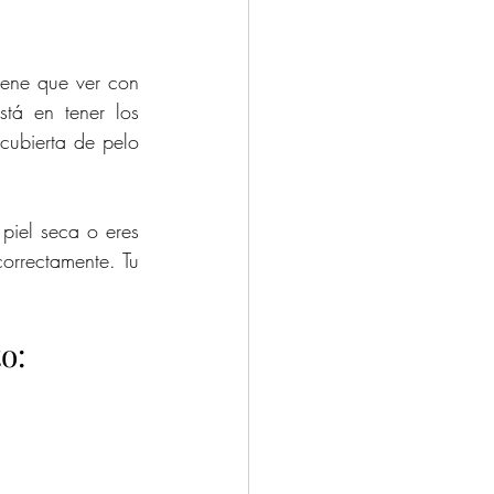
iene que ver con 
tá en tener los 
cubierta de pelo 
piel seca o eres 
rrectamente. Tu 
o: