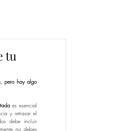
cios empresariales
Contacto
Vacantes
e tu
, pero hay algo 
ctada
 es esencial 
a y retrasar el 
s debe incluir 
amente no debes 