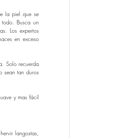
e la piel que se 
encuentra debajo, así que es recomendable no usar el mismo producto para todo. Busca un 
s. Los expertos 
aces en exceso 
a. Solo recuerda 
o sean tan duros 
uave y mas fácil 
ervir langostas, 