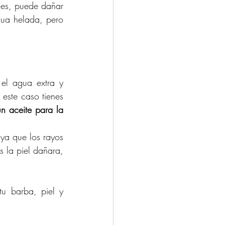
les, puede dañar 
la barrera protectora de la piel y dejarlo todo más seco. No necesitas usar agua helada, pero 
el agua extra y 
este caso tienes 
n aceite para la 
ya que los rayos 
s la piel dañara, 
u barba, piel y 