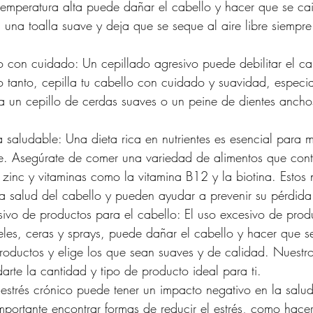
emperatura alta puede dañar el cabello y hacer que se cai
 una toalla suave y deja que se seque al aire libre siempr
lo con cuidado: Un cepillado agresivo puede debilitar el ca
lo tanto, cepilla tu cabello con cuidado y suavidad, espec
 un cepillo de cerdas suaves o un peine de dientes ancho
 saludable: Una dieta rica en nutrientes es esencial para 
e. Asegúrate de comer una variedad de alimentos que con
, zinc y vitaminas como la vitamina B12 y la biotina. Estos n
la salud del cabello y pueden ayudar a prevenir su pérdida
sivo de productos para el cabello: El uso excesivo de prod
les, ceras y sprays, puede dañar el cabello y hacer que se
productos y elige los que sean suaves y de calidad. Nuestro
rte la cantidad y tipo de producto ideal para ti.
El estrés crónico puede tener un impacto negativo en la salu
importante encontrar formas de reducir el estrés, como hacer