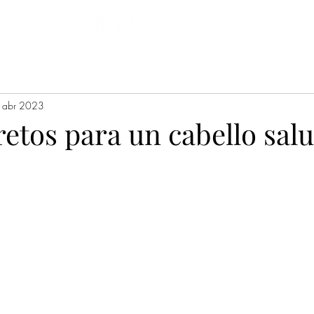
Promociones
Clientes
Sucursales
Blog
Encuesta online
Servi
 abr 2023
retos para un cabello sal