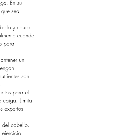
ga. En su 
e que sea 
bello y causar 
ialmente cuando 
s para 
mantener un 
tengan 
utrientes son 
.
uctos para el 
 caiga. Limita 
s expertos 
d del cabello. 
 ejercicio 