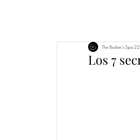
Inicio
12 años
Noticias/
The Barber's Spa
22
Los 7 sec