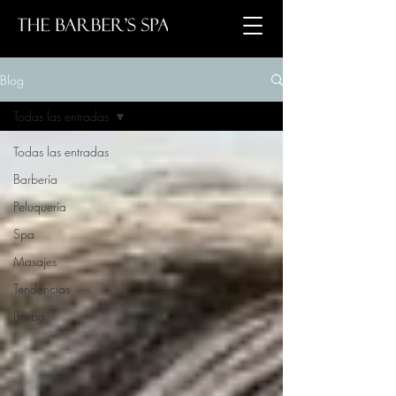
Blog
Todas las entradas
Todas las entradas
Barbería
Peluquería
Spa
Masajes
Tendencias
Barba